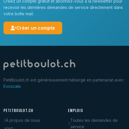
Créez un compte gratuit et abonnez-vous à la newsletter pour
recevoir les dernières demandes de service directement dans
votre boîte mail.
Créer un compte
PetitBoulot.ch est généreusement hébergé en partenariat avec
Exoscale
.
PETITBOULOT.CH
EMPLOIS
À propos de nous
Toutes les demandes de
service
FAQ