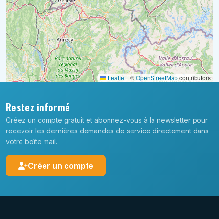
Leaflet
|
©
OpenStreetMap
contributors
Restez informé
Créez un compte gratuit et abonnez-vous à la newsletter pour
recevoir les dernières demandes de service directement dans
votre boîte mail.
Créer un compte