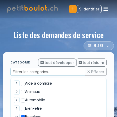
S'identifier
Liste des demandes de service
FILTRE
tout développer
tout réduire
CATÉGORIE
Effacer
Aide à domicile
Animaux
Automobile
Bien-être
Bricolage