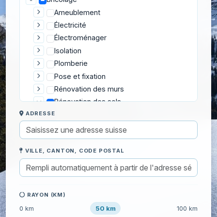
Ameublement
Électricité
Électroménager
Isolation
Plomberie
Pose et fixation
Rénovation des murs
Rénovation des sols
ADRESSE
Peindre un escalier
Peindre un sol
Ponçage et vitrification de parquet
VILLE, CANTON, CODE POSTAL
Pose de dalles de moquette
Pose de dalles PVC
Pose de lino
Pose de parquet
RAYON (KM)
Pose de plinthes
50 km
0 km
100 km
Retirer un revêtement existant