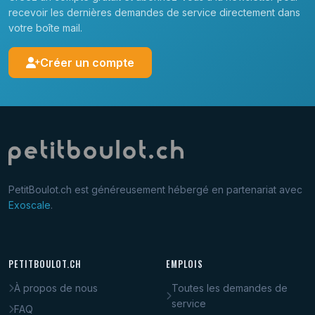
recevoir les dernières demandes de service directement dans
votre boîte mail.
Créer un compte
PetitBoulot.ch est généreusement hébergé en partenariat avec
Exoscale
.
PETITBOULOT.CH
EMPLOIS
À propos de nous
Toutes les demandes de
service
FAQ