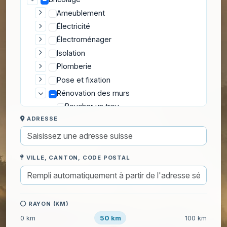
Ameublement
Électricité
Électroménager
Isolation
Plomberie
Pose et fixation
Rénovation des murs
Boucher un trou
ADRESSE
Décoller du papier peint
Enduire un mur
Peindre des volets
VILLE, CANTON, CODE POSTAL
Peindre une porte
Peinture extérieure
Peinture intérieure
Pose de papier peint
RAYON (KM)
Rénovation des sols
50 km
0 km
100 km
Réparation