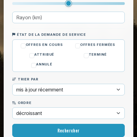
Sécurité
Serrurerie
Toiture et Extérieur
Cours particuliers
ÉTAT DE LA DEMANDE DE SERVICE
Déménagement
OFFRES EN COURS
OFFRES FERMÉES
Enfants
ATTRIBUÉ
TERMINÉ
Informatique
ANNULÉ
Jardinage
TRIER PAR
Ménage
ORDRE