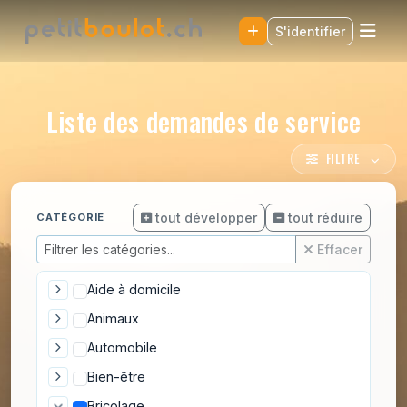
S'identifier
Liste des demandes de service
FILTRE
tout développer
tout réduire
CATÉGORIE
Effacer
Aide à domicile
Animaux
Automobile
Bien-être
Bricolage