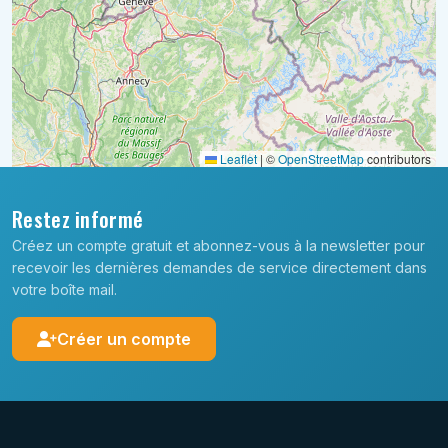
Leaflet
|
©
OpenStreetMap
contributors
Restez informé
Créez un compte gratuit et abonnez-vous à la newsletter pour
recevoir les dernières demandes de service directement dans
votre boîte mail.
Créer un compte