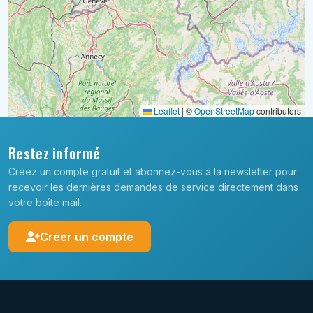
Leaflet
|
©
OpenStreetMap
contributors
Restez informé
Créez un compte gratuit et abonnez-vous à la newsletter pour
recevoir les dernières demandes de service directement dans
votre boîte mail.
Créer un compte