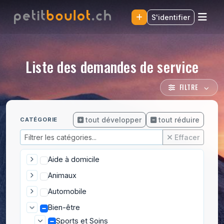
S'identifier
Liste des demandes de service
FILTRE
tout développer
tout réduire
CATÉGORIE
Effacer
Aide à domicile
Animaux
Automobile
Bien-être
Sports et Soins