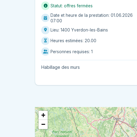
Réparation
Statut: offres fermées
Sécurité
Date et heure de la prestation: 01.06.2026
Serrurerie
07:00
Toiture et Extérieur
Lieu: 1400 Yverdon-les-Bains
Cours particuliers
Heures estimées: 20.00
Déménagement
Personnes requises: 1
Enfants
Habillage des murs
Informatique
Jardinage
Ménage
+
−