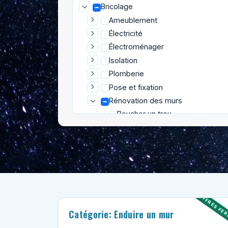
Bricolage
Ameublement
Électricité
Électroménager
Isolation
Plomberie
Pose et fixation
Rénovation des murs
Boucher un trou
Décoller du papier peint
Enduire un mur
Peindre des volets
Peindre une porte
Peinture extérieure
Peinture intérieure
OFFRES FE
Pose de papier peint
Catégorie: Enduire un mur
Rénovation des sols