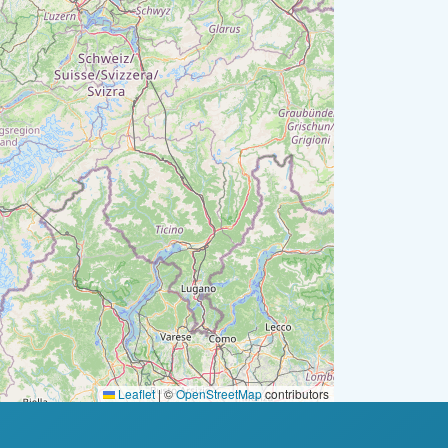
Leaflet
|
©
OpenStreetMap
contributors