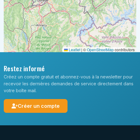
Leaflet
|
©
OpenStreetMap
contributors
Restez informé
Créez un compte gratuit et abonnez-vous à la newsletter pour
recevoir les dernières demandes de service directement dans
votre boîte mail.
Créer un compte