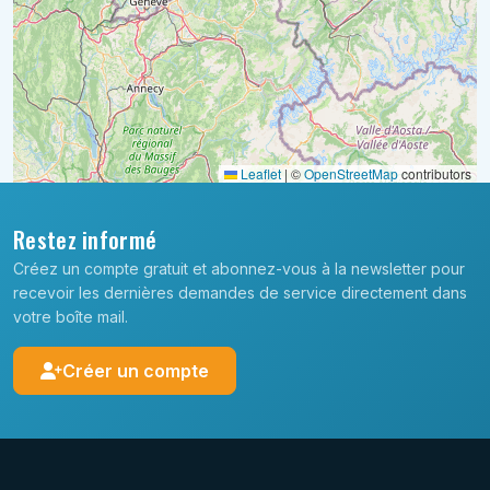
Leaflet
|
©
OpenStreetMap
contributors
Restez informé
Créez un compte gratuit et abonnez-vous à la newsletter pour
recevoir les dernières demandes de service directement dans
votre boîte mail.
Créer un compte