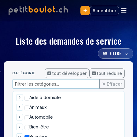
S'identifier
Liste des demandes de service
FILTRE
tout développer
tout réduire
CATÉGORIE
Effacer
Aide à domicile
Animaux
Automobile
Bien-être
Bricolage