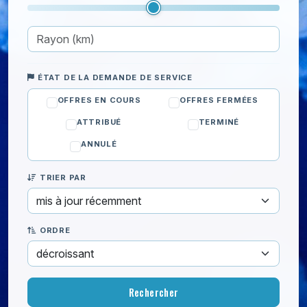
Pose de lampes et luminaires
Pose de miroir
Pose de paroi de douche
Pose de tringles à rideaux
ÉTAT DE LA DEMANDE DE SERVICE
Remplacer une porte
OFFRES EN COURS
OFFRES FERMÉES
Rénovation des murs
ATTRIBUÉ
TERMINÉ
Rénovation des sols
Réparation
ANNULÉ
Sécurité
TRIER PAR
Serrurerie
Toiture et Extérieur
Cours particuliers
ORDRE
Déménagement
Enfants
Informatique