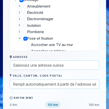
Ameublement
Électricité
Électroménager
Isolation
Plomberie
Pose et fixation
Accrocher une TV au mur
Accrocher un tableau
ADRESSE
Changer une poignée
Fixation d'étagères
Fixer des éléments au mur
VILLE, CANTON, CODE POSTAL
Installation de store intérieur
Installer un pare-baignoire
Pose de barre de douche
Pose de clôture extérieure
RAYON (KM)
Pose de crédence
50 km
0 km
100 km
Pose de hotte aspirante