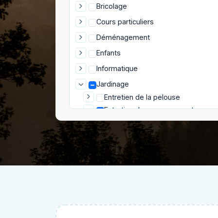
Bricolage
Cours particuliers
Déménagement
Enfants
Informatique
Jardinage
Entretien de la pelouse
Entretien des espaces verts
Arrosage de plantes
Couper du bois de chauffage
Débroussaillage
Déneiger
Désherbage
Déssouchage
Elimination de taupinières
Enlèvement de déchets verts