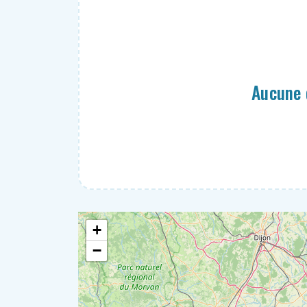
Entretien des massifs
Entretien d'un étang
Hivernage des plantes
Paillage de plantes
Ramassage de feuilles
Aucune 
Ranger du bois
Saler autour de ma maison
Taille de haie
Tailler des arbustes
Équipements extérieurs
Fleurs, potager et verger
Ménage
+
−