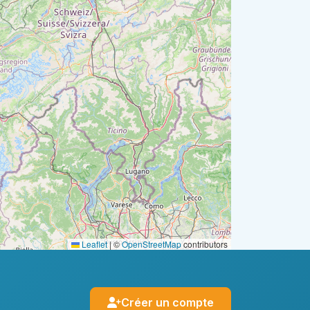
Leaflet
|
©
OpenStreetMap
contributors
Créer un compte