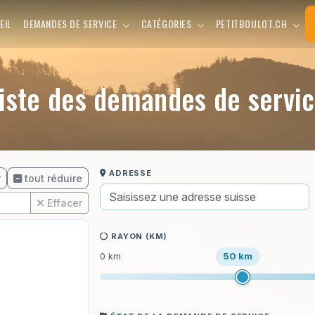
EIL
DEMANDES DE SERVICE
CATÉGORIES
PETITBOULOT.CH
iste des demandes de servi
ADRESSE
r
tout réduire
Effacer
RAYON (KM)
50 km
0 km