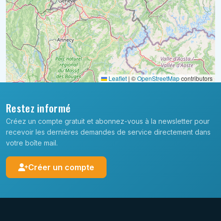
Leaflet
|
©
OpenStreetMap
contributors
Restez informé
Créez un compte gratuit et abonnez-vous à la newsletter pour
recevoir les dernières demandes de service directement dans
votre boîte mail.
Créer un compte