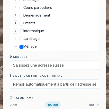
Cours particuliers
Déménagement
Enfants
Informatique
Jardinage
Ménage
Home Organizing
ADRESSE
Ménage
Aide au rangement de la maison
Lessiver un mur
VILLE, CANTON, CODE POSTAL
Ménage à domicile
Ménage après un événement
Ménage de location saisonnière
Ménage de printemps
RAYON (KM)
Ménage d'état des lieux
50 km
0 km
100 km