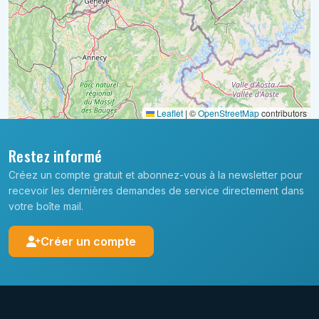
Leaflet
|
©
OpenStreetMap
contributors
Restez informé
Créez un compte gratuit et abonnez-vous à la newsletter pour
recevoir les dernières demandes de service directement dans
votre boîte mail.
Créer un compte