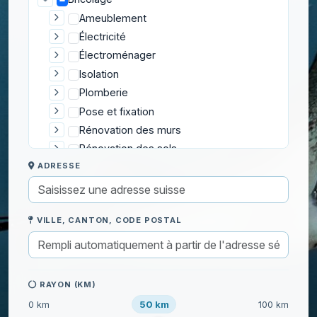
Ameublement
Électricité
Électroménager
Isolation
Plomberie
Pose et fixation
Rénovation des murs
Rénovation des sols
ADRESSE
Réparation
Sécurité
Serrurerie
VILLE, CANTON, CODE POSTAL
Toiture et Extérieur
Démoussage de toiture
Nettoyage de gouttières
Réparation de volets roulants
RAYON (KM)
Traitement de terrasse en bois
50 km
0 km
100 km