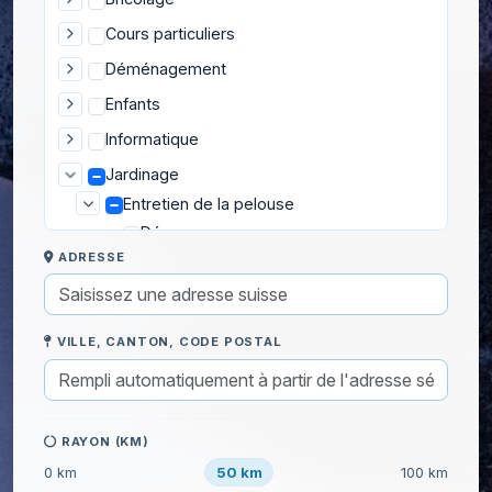
Cours particuliers
Déménagement
Enfants
Informatique
Jardinage
Entretien de la pelouse
Démousser un gazon
ADRESSE
Désherbage
Entretien du gazon
Pose de gazon
VILLE, CANTON, CODE POSTAL
Pose de gazon synthétique
Scarifier une pelouse
Tondre la pelouse
Entretien des espaces verts
RAYON (KM)
Équipements extérieurs
50 km
0 km
100 km