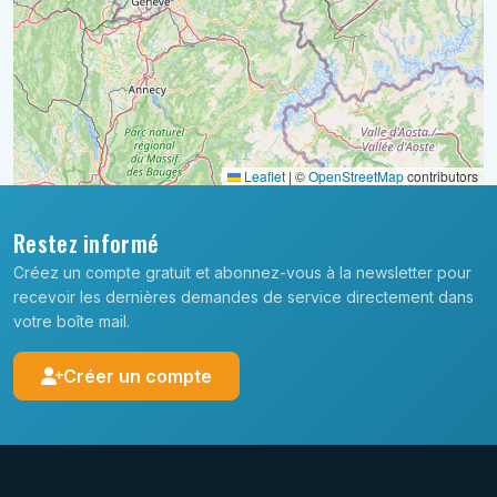
Leaflet
|
©
OpenStreetMap
contributors
Restez informé
Créez un compte gratuit et abonnez-vous à la newsletter pour
recevoir les dernières demandes de service directement dans
votre boîte mail.
Créer un compte