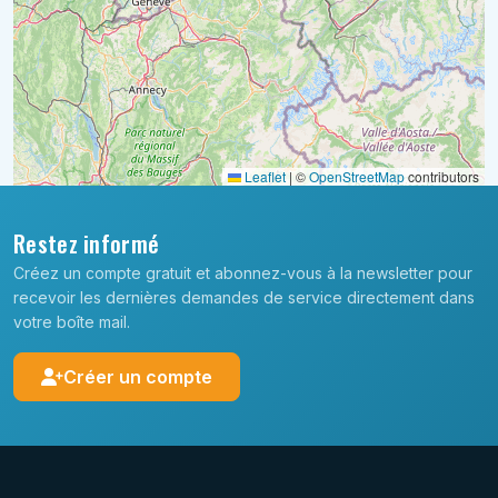
Leaflet
|
©
OpenStreetMap
contributors
Restez informé
Créez un compte gratuit et abonnez-vous à la newsletter pour
recevoir les dernières demandes de service directement dans
votre boîte mail.
Créer un compte