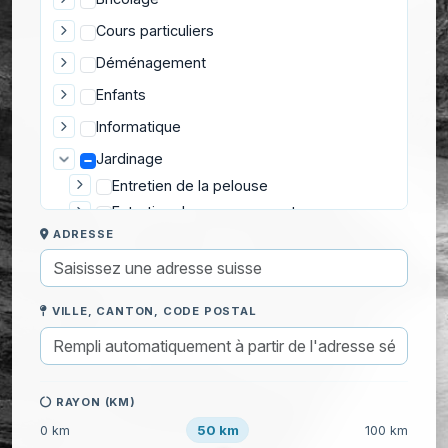
Cours particuliers
Déménagement
Enfants
Informatique
Jardinage
Entretien de la pelouse
Entretien des espaces verts
ADRESSE
Équipements extérieurs
Fleurs, potager et verger
Création de potager en carrés
VILLE, CANTON, CODE POSTAL
Cueillette de fruits et légumes
Entretien d'un potager
Entretien d'un verger
Planter des arbres fruitiers
RAYON (KM)
Planter des arbustes
50 km
0 km
100 km