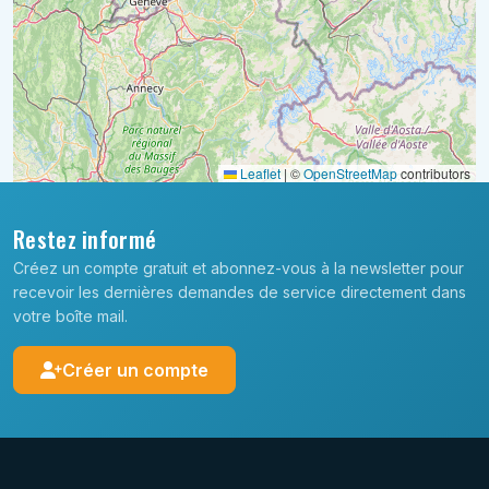
Leaflet
|
©
OpenStreetMap
contributors
Restez informé
Créez un compte gratuit et abonnez-vous à la newsletter pour
recevoir les dernières demandes de service directement dans
votre boîte mail.
Créer un compte