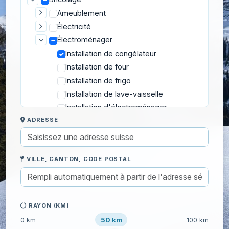
Ameublement
Électricité
Électroménager
Installation de congélateur
Installation de four
Installation de frigo
Installation de lave-vaisselle
Installation d'électroménager
ADRESSE
Installation de machine à laver
Installation de plaque de cuisson
Installation de sèche-linge
VILLE, CANTON, CODE POSTAL
Isolation
Plomberie
Pose et fixation
Rénovation des murs
RAYON (KM)
Rénovation des sols
50 km
0 km
100 km
Réparation