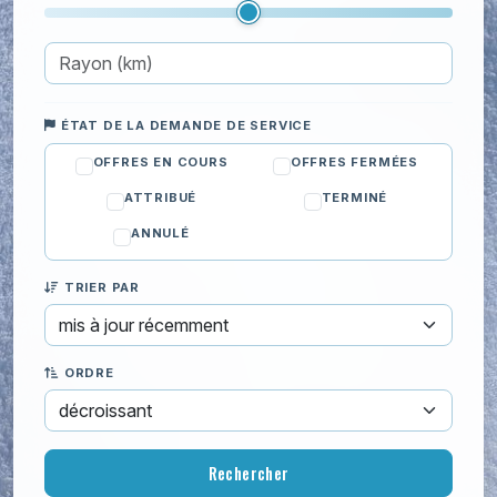
Sécurité
Serrurerie
Toiture et Extérieur
Cours particuliers
ÉTAT DE LA DEMANDE DE SERVICE
Déménagement
OFFRES EN COURS
OFFRES FERMÉES
Enfants
ATTRIBUÉ
TERMINÉ
Informatique
ANNULÉ
Jardinage
TRIER PAR
Ménage
ORDRE