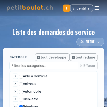
S'identifier
Liste des demandes de service
FILTRE
tout développer
tout réduire
CATÉGORIE
Effacer
Aide à domicile
Animaux
Automobile
Bien-être
Bricolage