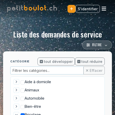
S'identifier
Liste des demandes de service
FILTRE
tout développer
tout réduire
CATÉGORIE
Effacer
Aide à domicile
Animaux
Automobile
Bien-être
Bricolage