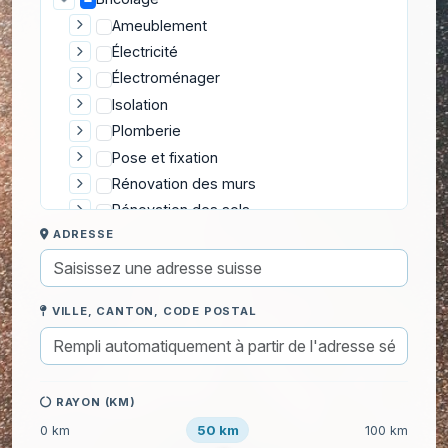
Ameublement
Électricité
Électroménager
Isolation
Plomberie
Pose et fixation
Rénovation des murs
Rénovation des sols
ADRESSE
Réparation
Sécurité
Installation d'alarme sans fil
VILLE, CANTON, CODE POSTAL
Installation de caméras de surveillance
Pose de détecteur de fumée
Serrurerie
Toiture et Extérieur
RAYON (KM)
Cours particuliers
50 km
0 km
100 km