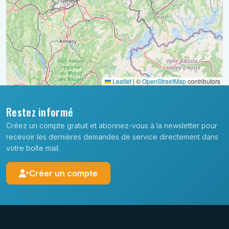
Leaflet
|
©
OpenStreetMap
contributors
Restez informé
Créez un compte gratuit et abonnez-vous à la newsletter pour
recevoir les dernières demandes de service directement dans
votre boîte mail.
Créer un compte