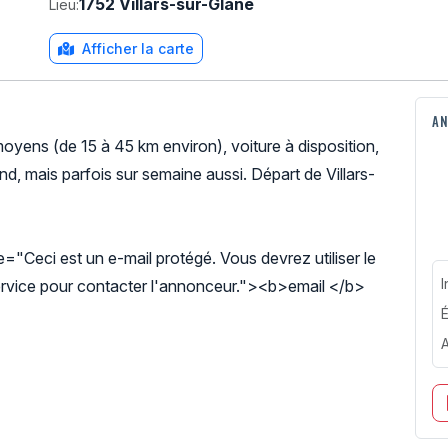
1752 Villars-sur-Glâne
Lieu:
Afficher la carte
AN
oyens (de 15 à 45 km environ), voiture à disposition,
nd, mais parfois sur semaine aussi. Départ de Villars-
e="Ceci est un e-mail protégé. Vous devrez utiliser le
I
rvice pour contacter l'annonceur."><b>email </b>
É
A