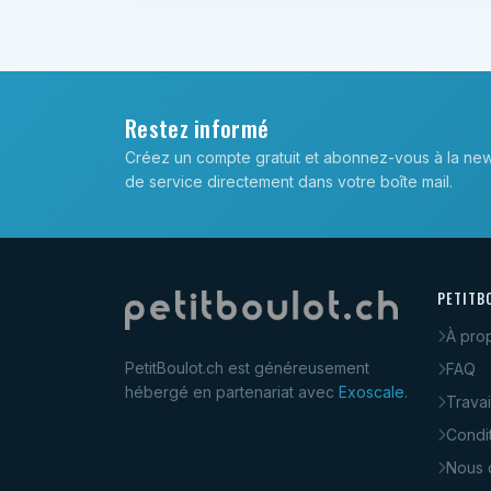
Restez informé
Créez un compte gratuit et abonnez-vous à la new
de service directement dans votre boîte mail.
PETITB
À pro
PetitBoulot.ch est généreusement
FAQ
hébergé en partenariat avec
Exoscale
.
Travai
Condi
Nous 