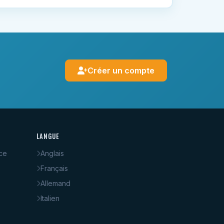
Créer un compte
LANGUE
ce
Anglais
Français
Allemand
Italien