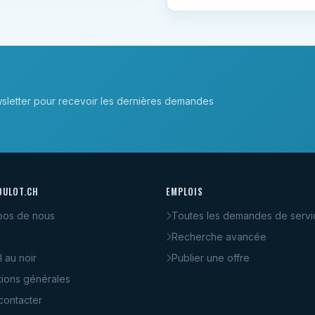
sletter pour recevoir les dernières demandes
OULOT.CH
EMPLOIS
pos de nous
Toutes les demandes de servi
Recherche avancée
l au noir
Publier une offre
tions générales
contacter