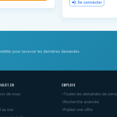
Se connecter
sletter pour recevoir les dernières demandes
OULOT.CH
EMPLOIS
pos de nous
Toutes les demandes de servi
Recherche avancée
l au noir
Publier une offre