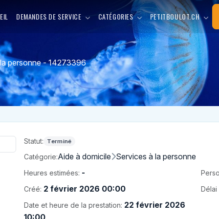
EIL
DEMANDES DE SERVICE
CATÉGORIES
PETITBOULOT.CH
 la personne - 14273396
Statut:
Terminé
Aide à domicile
Services à la personne
Catégorie:
-
Heures estimées:
Perso
2 février 2026 00:00
Créé:
Délai 
22 février 2026
Date et heure de la prestation:
10:00