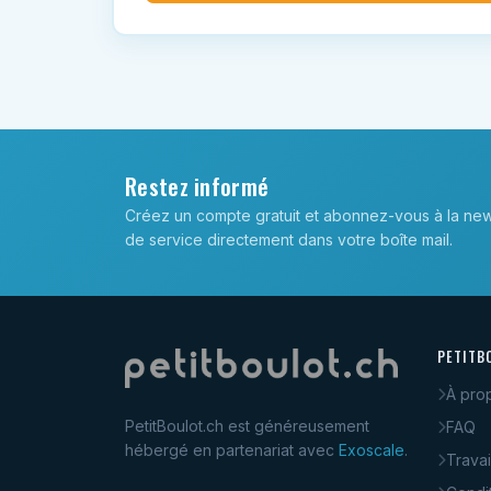
Restez informé
Créez un compte gratuit et abonnez-vous à la new
de service directement dans votre boîte mail.
PETITB
À pro
PetitBoulot.ch est généreusement
FAQ
hébergé en partenariat avec
Exoscale
.
Travai