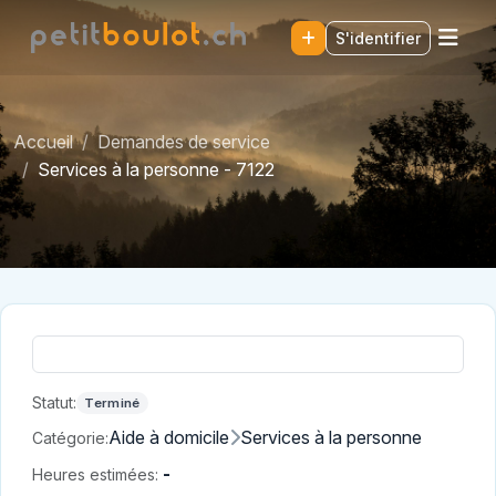
S'identifier
Accueil
Demandes de service
Services à la personne - 7122
Statut:
Terminé
Aide à domicile
Services à la personne
Catégorie:
-
Heures estimées: