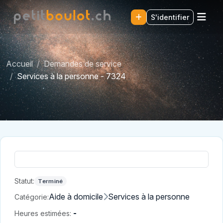
S'identifier
Accueil
Demandes de service
Services à la personne - 7324
Statut:
Terminé
Aide à domicile
Services à la personne
Catégorie:
-
Heures estimées: