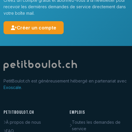
Créez un compte gratuit et abonnez-vous à la newsletter pour
recevoir les dernières demandes de service directement dans
votre boîte mail.
Créer un compte
PetitBoulot.ch est généreusement hébergé en partenariat avec
Exoscale
.
PETITBOULOT.CH
EMPLOIS
À propos de nous
Toutes les demandes de
service
FAQ