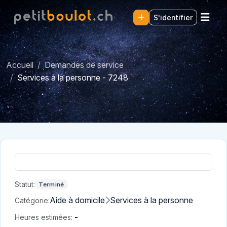
S'identifier
Accueil
Demandes de service
Services à la personne - 7248
Statut:
Terminé
Aide à domicile
Services à la personne
Catégorie:
-
Heures estimées: