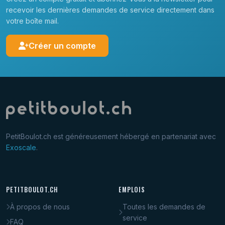
recevoir les dernières demandes de service directement dans
votre boîte mail.
Créer un compte
PetitBoulot.ch est généreusement hébergé en partenariat avec
Exoscale
.
PETITBOULOT.CH
EMPLOIS
À propos de nous
Toutes les demandes de
service
FAQ