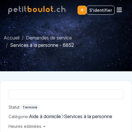
S'identifier
Accueil
Demandes de service
Services à la personne - 6852
Statut:
Terminé
Aide à domicile
Services à la personne
Catégorie:
-
Heures estimées: