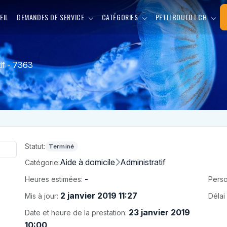
EIL
DEMANDES DE SERVICE
CATÉGORIES
PETITBOULOT.CH
if - 7363
Statut:
Terminé
Aide à domicile
Administratif
Catégorie:
-
Heures estimées:
Perso
2 janvier 2019 11:27
Mis à jour:
Délai 
23 janvier 2019
Date et heure de la prestation:
10:00