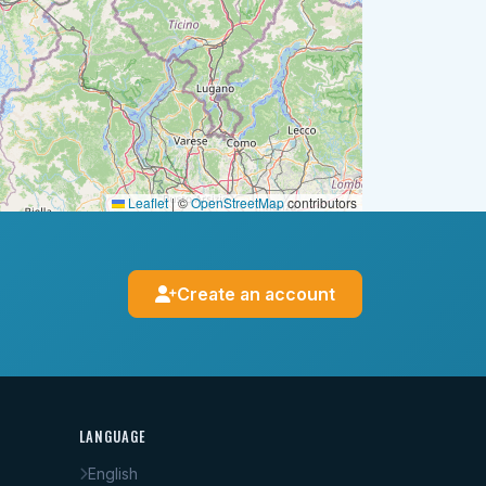
Leaflet
|
©
OpenStreetMap
contributors
Create an account
LANGUAGE
English