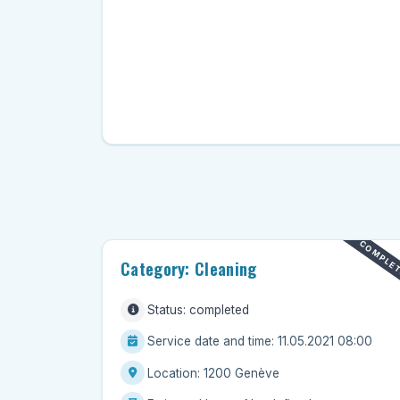
Home help
IT & Computers
Moving
Pets
Private lessons
Well-being
COMPLE
Category: Cleaning
Status: completed
Service date and time: 11.05.2021 08:00
Location: 1200 Genève