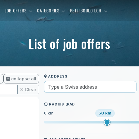
E
JOB OFFERS
CATEGORIES
PETITBOULOT.CH
List of job offers
ADDRESS
l
collapse all
Clear
RADIUS (KM)
50 km
0 km