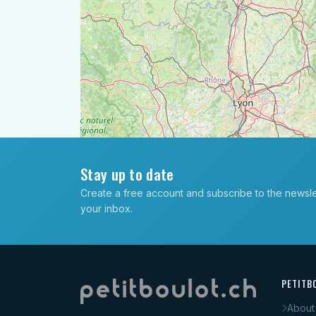
Stay up to date
Create a free account and subscribe to the newslett
your inbox.
PETITB
About