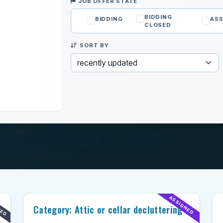
JOB OFFER STATE
BIDDING
BIDDING
ASS
CLOSED
SORT BY
TED
ASSIGNED
Category: Attic or cellar decluttering