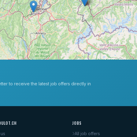
er to receive the latest job offers directly in
OULOT.CH
JOBS
 us
All job offers