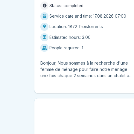
Attic or cellar decluttering
Status: completed
Closet decluttering
Service date and time: 17.08.2026 07:00
Cupboard optimization
Personal document archiving
Location: 1872 Troistorrents
Textile cleaning
Estimated hours: 3.00
Carpet cleaning
People required: 1
Curtain cleaning
Mattress cleaning
Bonjour, Nous sommes à la recherche d'une
Rug cleaning
femme de ménage pour faire notre ménage
Sofa cleaning
une fois chaque 2 semaines dans un chalet à
Vehicles
Troistorrents.
Bicycle cleaning
Car polishing
Car wash (interior/exterior)
Motorhome cleaning
DIY & Handyman
Gardening