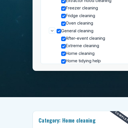
Extractor hood cleaning
Freezer cleaning
Fridge cleaning
Oven cleaning
General cleaning
After-event cleaning
Extreme cleaning
Home cleaning
Home tidying help
Ironing
Move-out cleaning
Post-construction cleaning
Spring cleaning
Vacation rental cleaning
Washing a wall
COMPLE
Window cleaning
Category: Home cleaning
Home Organizing