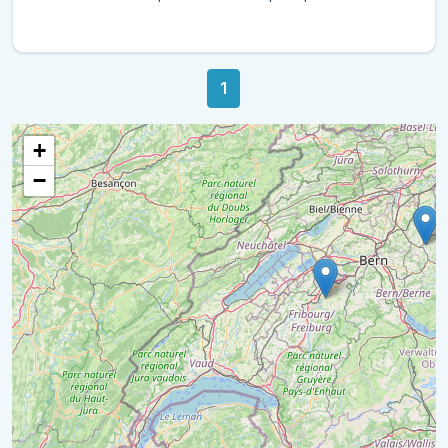
1
+
−