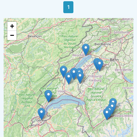
1
+
−