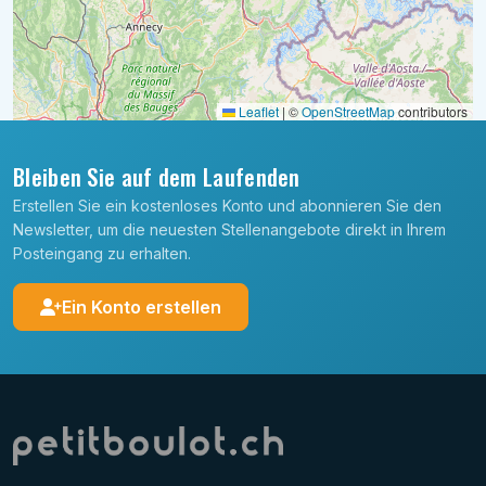
Leaflet
|
©
OpenStreetMap
contributors
Bleiben Sie auf dem Laufenden
Erstellen Sie ein kostenloses Konto und abonnieren Sie den
Newsletter, um die neuesten Stellenangebote direkt in Ihrem
Posteingang zu erhalten.
Ein Konto erstellen