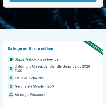
Sträucherschnitt
Streuen bei Glätte
Teichpflege
Unkraut jäten
Wurzelstockentfernung
Rasenpflege
GEBOTSPHASE BEEND
Kunstrasen verlegen
Rasen entmoosen
Kategorie: Rasen mähen
Rasen mähen
Rasenpflege
Status: Gebotsphase beendet
Rasen verlegen
Datum und Uhrzeit der Dienstleistung: 08.05.2026
11:00
Rasen vertikutieren
Unkraut jäten
Ort: 1040 Echallens
Haustiere
Geschätzte Stunden: 2.50
Hauswirtschaftliche Hilfe
Benötigte Personen: 1
Heimwerken