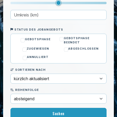
Obstbäume pflanzen
Obstgartenpflege
Obst und Gemüse ernten
Sträucher pflanzen
Grünflächenpflege
STATUS DES JOBANGEBOTS
Beetpflege
GEBOTSPHASE
GEBOTSPHASE
BEENDET
Brennholz schneiden
ZUGEWIESEN
ABGESCHLOSSEN
Gestrüpp entfernen
ANNULLIERT
Grünschnittentsorgung
Heckenschnitt
SORTIEREN NACH
Holz stapeln
Laub harken
Maulwurfshügel entfernen
REIHENFOLGE
Pflanzen gießen
Pflanzen mulchen
Pflanzen überwintern
Schnee räumen