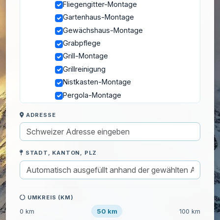
Fliegengitter-Montage
Gartenhaus-Montage
Gewächshaus-Montage
Grabpflege
Grill-Montage
Grillreinigung
Nistkasten-Montage
Pergola-Montage
Poolpflege
ADRESSE
Schaukel-Montage
Terrassenreinigung
Trampolin-Aufbau
STADT, KANTON, PLZ
Blumen, Nutzgarten und Obstgarten
Blumen pflanzen
Garten umgraben
UMKREIS (KM)
Hochbeet anlegen
50 km
Nutzgartenpflege
0 km
100 km