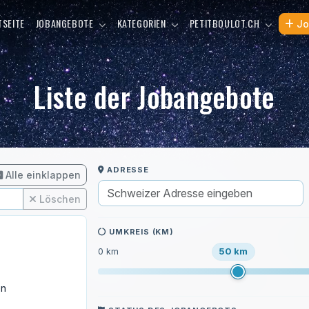
TSEITE
JOBANGEBOTE
KATEGORIEN
PETITBOULOT.CH
Jo
Liste der Jobangebote
ADRESSE
Alle einklappen
Löschen
UMKREIS (KM)
50 km
0 km
en