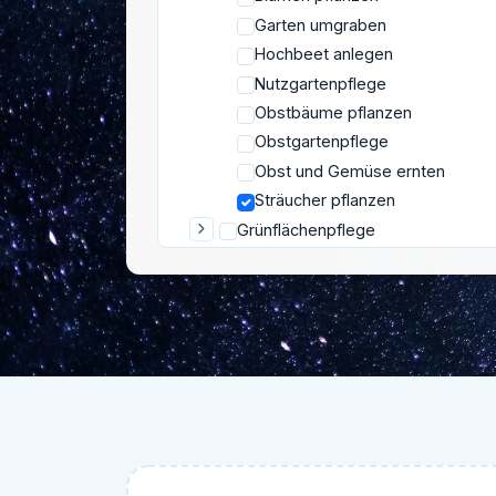
Garten umgraben
Hochbeet anlegen
Nutzgartenpflege
Obstbäume pflanzen
Obstgartenpflege
Obst und Gemüse ernten
Sträucher pflanzen
Grünflächenpflege
Rasenpflege
Haustiere
Hauswirtschaftliche Hilfe
Heimwerken
IT & Computer
Kinder
Privatunterricht