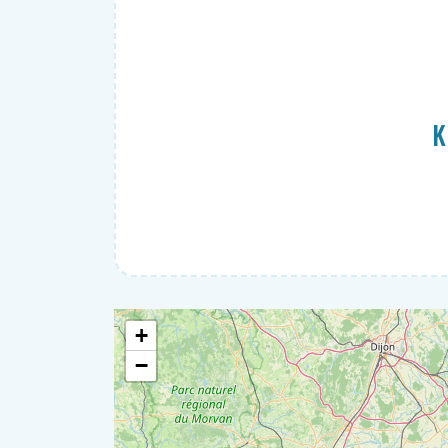
Reinigung
Umzug
Wohlbefinden
K
+
−