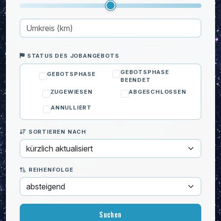
Schlüsseldienst
Sicherheit
Wandrenovierung
IT & Computer
STATUS DES JOBANGEBOTS
Kinder
GEBOTSPHASE
GEBOTSPHASE
BEENDET
Privatunterricht
ZUGEWIESEN
ABGESCHLOSSEN
Reinigung
ANNULLIERT
Umzug
SORTIEREN NACH
Wohlbefinden
REIHENFOLGE