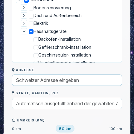
Bodenrenovierung
Dach und Außenbereich
Elektrik
Haushaltsgeräte
Backofen-Installation
Gefrierschrank-Installation
Geschirrspüler-Installation
Haushaltsgeräte-Installation
ADRESSE
Kochfeld-Installation
Kühlschrank-Installation
Wäschetrockner-Installation
STADT, KANTON, PLZ
Waschmaschinen-Installation
Isolierung
Möbel
Montage und Befestigung
UMKREIS (KM)
Reparatur
50 km
0 km
100 km
Sanitär