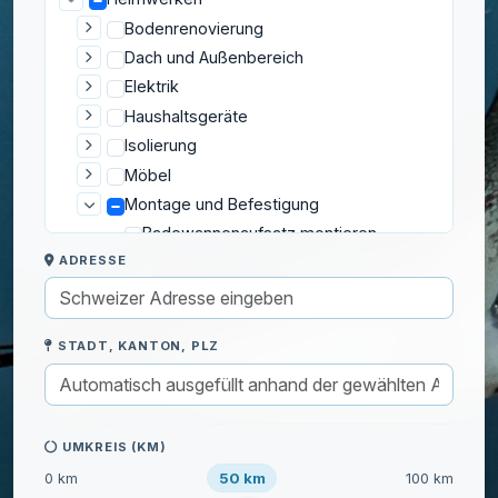
Bodenrenovierung
Dach und Außenbereich
Elektrik
Haushaltsgeräte
Isolierung
Möbel
Montage und Befestigung
Badewannenaufsatz montieren
ADRESSE
Bilder aufhängen
Dunstabzugshaube montieren
Duschstange montieren
STADT, KANTON, PLZ
Duschwand montieren
Gardinenstangen anbringen
Innenrollo-Montage
Küchenrückwand anbringen
UMKREIS (KM)
Lampenmontage
50 km
0 km
100 km
Regale befestigen