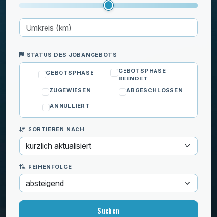
Spiegel anbringen
Tür austauschen
Türgriff wechseln
TV-Wandhalterung montieren
STATUS DES JOBANGEBOTS
Wandelemente befestigen
GEBOTSPHASE
GEBOTSPHASE
Zaunbau
BEENDET
Reparatur
ZUGEWIESEN
ABGESCHLOSSEN
Sanitär
ANNULLIERT
Schlüsseldienst
Sicherheit
SORTIEREN NACH
Wandrenovierung
IT & Computer
REIHENFOLGE
Kinder
Privatunterricht
Reinigung