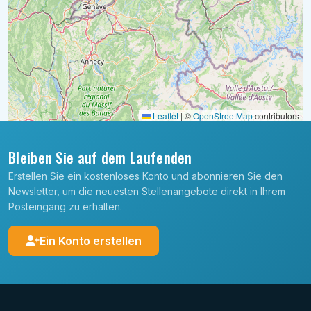
Leaflet
|
©
OpenStreetMap
contributors
Bleiben Sie auf dem Laufenden
Erstellen Sie ein kostenloses Konto und abonnieren Sie den
Newsletter, um die neuesten Stellenangebote direkt in Ihrem
Posteingang zu erhalten.
Ein Konto erstellen