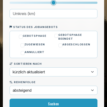
Spiegel anbringen
Tür austauschen
Türgriff wechseln
TV-Wandhalterung montieren
STATUS DES JOBANGEBOTS
Wandelemente befestigen
GEBOTSPHASE
GEBOTSPHASE
Zaunbau
BEENDET
Reparatur
ZUGEWIESEN
ABGESCHLOSSEN
Sanitär
ANNULLIERT
Schlüsseldienst
Sicherheit
SORTIEREN NACH
Wandrenovierung
IT & Computer
REIHENFOLGE
Kinder
Privatunterricht
Reinigung