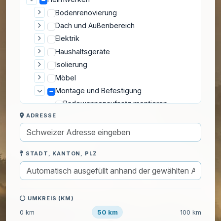
Bodenrenovierung
Dach und Außenbereich
Elektrik
Haushaltsgeräte
Isolierung
Möbel
Montage und Befestigung
Badewannenaufsatz montieren
ADRESSE
Bilder aufhängen
Dunstabzugshaube montieren
Duschstange montieren
STADT, KANTON, PLZ
Duschwand montieren
Gardinenstangen anbringen
Innenrollo-Montage
Küchenrückwand anbringen
UMKREIS (KM)
Lampenmontage
50 km
0 km
100 km
Regale befestigen