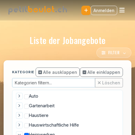
Anmelden
Liste der Jobangebote
FILTER
Alle ausklappen
Alle einklappen
KATEGORIE
Löschen
Auto
Gartenarbeit
Haustiere
Hauswirtschaftliche Hilfe
Heimwerken