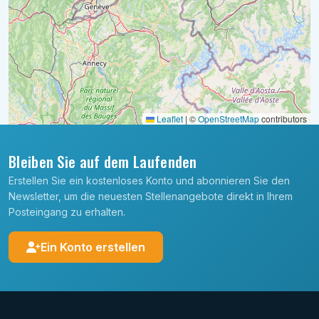
Leaflet
|
©
OpenStreetMap
contributors
Bleiben Sie auf dem Laufenden
Erstellen Sie ein kostenloses Konto und abonnieren Sie den
Newsletter, um die neuesten Stellenangebote direkt in Ihrem
Posteingang zu erhalten.
Ein Konto erstellen