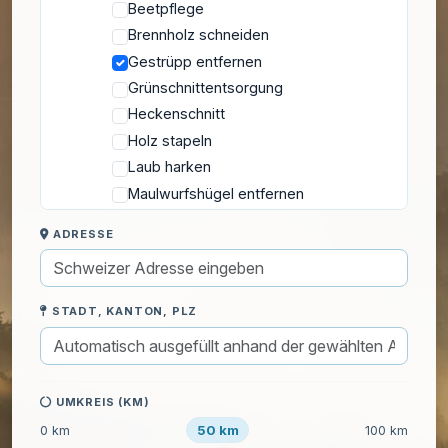
Beetpflege
Brennholz schneiden
Gestrüpp entfernen
Grünschnittentsorgung
Heckenschnitt
Holz stapeln
Laub harken
Maulwurfshügel entfernen
Pflanzen gießen
ADRESSE
Pflanzen mulchen
Pflanzen überwintern
Schnee räumen
STADT, KANTON, PLZ
Sträucherschnitt
Streuen bei Glätte
Teichpflege
UMKREIS (KM)
Unkraut jäten
50 km
Wurzelstockentfernung
0 km
100 km