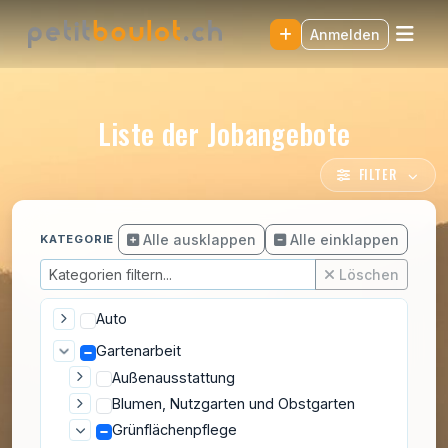
Anmelden
Liste der Jobangebote
FILTER
Alle ausklappen
Alle einklappen
KATEGORIE
Löschen
Auto
Gartenarbeit
Außenausstattung
Blumen, Nutzgarten und Obstgarten
Grünflächenpflege