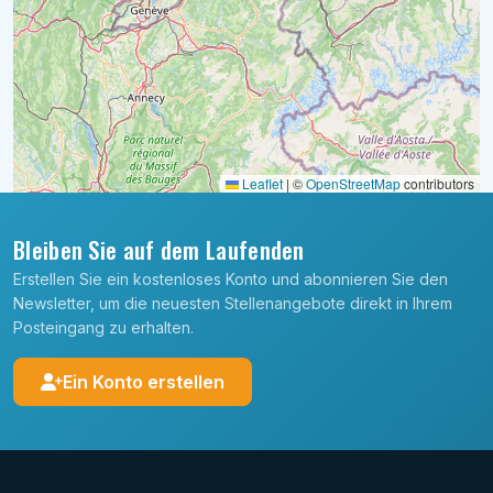
Leaflet
|
©
OpenStreetMap
contributors
Bleiben Sie auf dem Laufenden
Erstellen Sie ein kostenloses Konto und abonnieren Sie den
Newsletter, um die neuesten Stellenangebote direkt in Ihrem
Posteingang zu erhalten.
Ein Konto erstellen