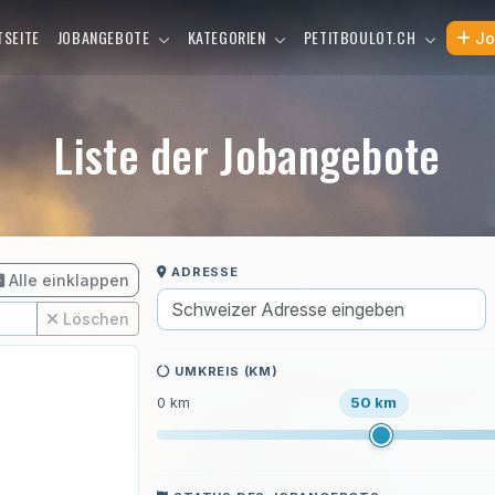
TSEITE
JOBANGEBOTE
KATEGORIEN
PETITBOULOT.CH
Jo
Liste der Jobangebote
ADRESSE
Alle einklappen
Löschen
UMKREIS (KM)
50 km
0 km