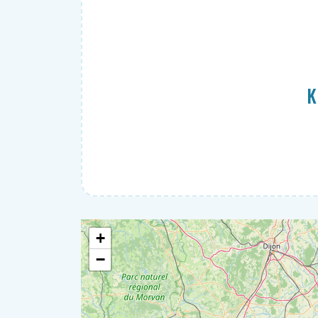
K
+
−