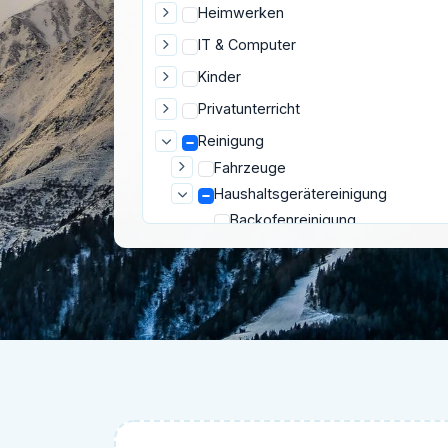
Heimwerken
IT & Computer
Kinder
Privatunterricht
Reinigung
Fahrzeuge
Haushaltsgerätereinigung
Backofenreinigung
Dunstabzugshaubenreinigung
Gefrierschrankreinigung
Kühlschrankreinigung
Hausputz
Home Organizing
Textilreinigung
Umzug
Wohlbefinden