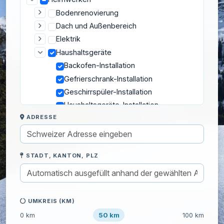
Bodenrenovierung
Dach und Außenbereich
Elektrik
Haushaltsgeräte
Backofen-Installation
Gefrierschrank-Installation
Geschirrspüler-Installation
Haushaltsgeräte-Installation
ADRESSE
Kochfeld-Installation
Kühlschrank-Installation
Wäschetrockner-Installation
STADT, KANTON, PLZ
Waschmaschinen-Installation
Isolierung
Möbel
Montage und Befestigung
UMKREIS (KM)
Reparatur
50 km
0 km
100 km
Sanitär