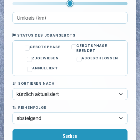
Schlüsseldienst
Sicherheit
Wandrenovierung
IT & Computer
STATUS DES JOBANGEBOTS
Kinder
GEBOTSPHASE
GEBOTSPHASE
BEENDET
Privatunterricht
ZUGEWIESEN
ABGESCHLOSSEN
Reinigung
ANNULLIERT
Umzug
SORTIEREN NACH
Wohlbefinden
REIHENFOLGE