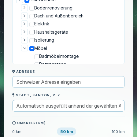
Bodenrenovierung
Dach und Außenbereich
Elektrik
Haushaltsgeräte
Isolierung
Möbel
Badmöbelmontage
Bettmontage
ADRESSE
IKEA-Möbelmontage
Küchenmöbelmontage
Möbelabbau
STADT, KANTON, PLZ
Möbelmontage
Möbelreparatur
Möbel streichen
Sofamontage
UMKREIS (KM)
Montage und Befestigung
50 km
0 km
100 km
Reparatur