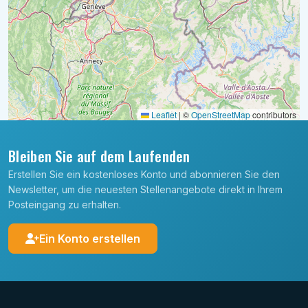
Leaflet
|
©
OpenStreetMap
contributors
Bleiben Sie auf dem Laufenden
Erstellen Sie ein kostenloses Konto und abonnieren Sie den
Newsletter, um die neuesten Stellenangebote direkt in Ihrem
Posteingang zu erhalten.
Ein Konto erstellen