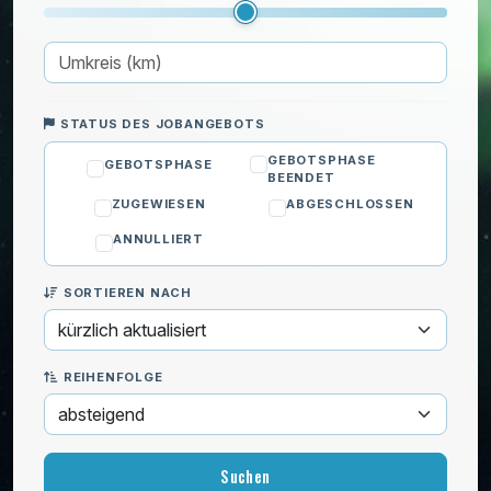
Sanitär
Schlüsseldienst
Sicherheit
Wandrenovierung
STATUS DES JOBANGEBOTS
IT & Computer
GEBOTSPHASE
GEBOTSPHASE
BEENDET
Kinder
ZUGEWIESEN
ABGESCHLOSSEN
Privatunterricht
ANNULLIERT
Reinigung
Umzug
SORTIEREN NACH
Wohlbefinden
REIHENFOLGE