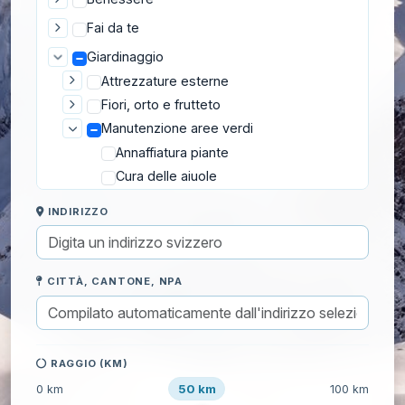
Fai da te
Giardinaggio
Attrezzature esterne
Fiori, orto e frutteto
Manutenzione aree verdi
Annaffiatura piante
Cura delle aiuole
Cura dello stagno
INDIRIZZO
Decespugliamento
Diserbo
Pacciamatura piante
CITTÀ, CANTONE, NPA
Potatura arbusti
Raccolta foglie
Rimozione ceppi
RAGGIO (KM)
Rimozione cumuli di talpa
50 km
0 km
100 km
Sgombero neve