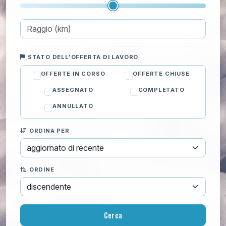
Sistemazione legna
Smaltimento rifiuti verdi
Spargimento sale intorno casa
Svernamento piante
STATO DELL'OFFERTA DI LAVORO
Taglio legna da ardere
Taglio siepe
OFFERTE IN CORSO
OFFERTE CHIUSE
Manutenzione prato
ASSEGNATO
COMPLETATO
Informatica
ANNULLATO
Lezioni private
ORDINA PER
Pulizie
Trasloco
ORDINE