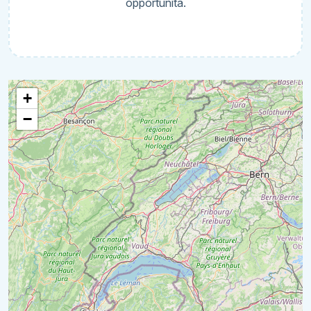
opportunità.
+
−