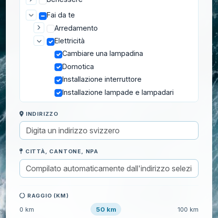
Fai da te
Arredamento
Elettricità
Cambiare una lampadina
Domotica
Installazione interruttore
Installazione lampade e lampadari
Installazione prese elettriche
INDIRIZZO
Installazione radiatore elettrico
Posa oggetti connessi Nest
Elettrodomestici
CITTÀ, CANTONE, NPA
Fabbro
Idraulica
Isolamento
Posa e fissaggio
RAGGIO (KM)
Riparazione
50 km
0 km
100 km