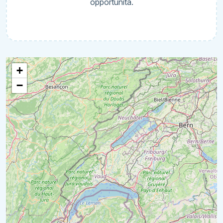
opportunità.
+
−