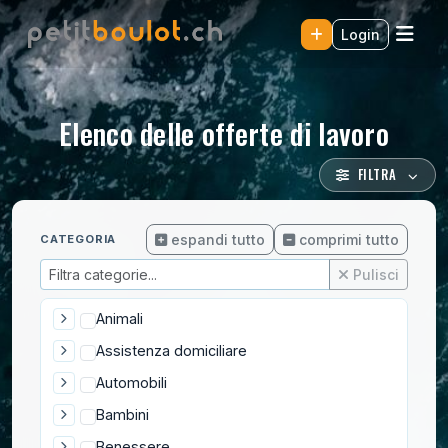
Login
Elenco delle offerte di lavoro
FILTRA
espandi tutto
comprimi tutto
CATEGORIA
Pulisci
Animali
Assistenza domiciliare
Automobili
Bambini
Benessere