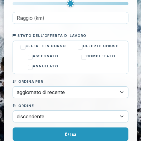
Ristrutturazione pareti
Ristrutturazione pavimenti
Sicurezza
Tetto ed Esterni
STATO DELL'OFFERTA DI LAVORO
Giardinaggio
OFFERTE IN CORSO
OFFERTE CHIUSE
Informatica
ASSEGNATO
COMPLETATO
Lezioni private
ANNULLATO
Pulizie
Trasloco
ORDINA PER
ORDINE